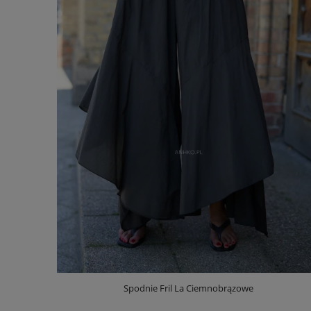
Spodnie Fril La Ciemnobrązowe