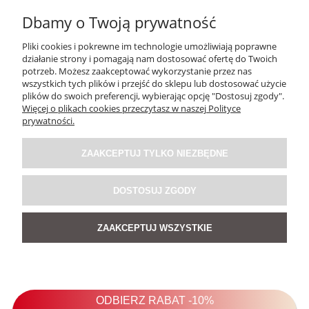
Dbamy o Twoją prywatność
Pliki cookies i pokrewne im technologie umożliwiają poprawne
działanie strony i pomagają nam dostosować ofertę do Twoich
potrzeb. Możesz zaakceptować wykorzystanie przez nas
wszystkich tych plików i przejść do sklepu lub dostosować użycie
plików do swoich preferencji, wybierając opcję "Dostosuj zgody".
Więcej o plikach cookies przeczytasz w naszej Polityce
Sukienka Zeb Ra Czarno-Biała
prywatności.
ZAAKCEPTUJ TYLKO NIEZBĘDNE
159,00 zł
DOSTOSUJ ZGODY
DO KOSZYKA
ZAAKCEPTUJ WSZYSTKIE
NOWOŚĆ