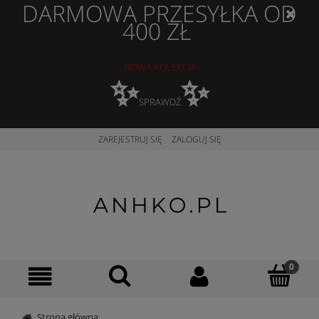
DARMOWA PRZESYŁKA OD
400 ZŁ
NOWA KOLEKCJA
✨
✨
SPRAWDŹ
ZAREJESTRUJ SIĘ
ZALOGUJ SIĘ
Strona główna