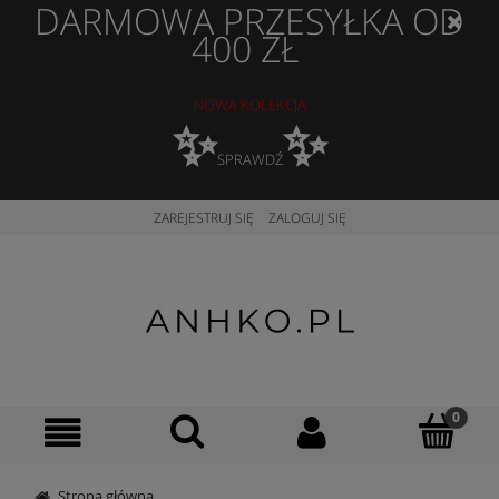
DARMOWA PRZESYŁKA OD
400 ZŁ
NOWA KOLEKCJA
✨
✨
SPRAWDŹ
ZAREJESTRUJ SIĘ
ZALOGUJ SIĘ
Strona główna