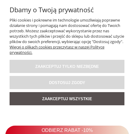
Dbamy o Twoją prywatność
Pliki cookies i pokrewne im technologie umożliwiają poprawne
działanie strony i pomagają nam dostosować ofertę do Twoich
potrzeb. Możesz zaakceptować wykorzystanie przez nas
wszystkich tych plików i przejść do sklepu lub dostosować użycie
plików do swoich preferencji, wybierając opcję "Dostosuj zgody".
Więcej o plikach cookies przeczytasz w naszej Polityce
Spódnica Flor Enza Biała
prywatności.
ZAAKCEPTUJ TYLKO NIEZBĘDNE
159,00 zł
DOSTOSUJ ZGODY
DO KOSZYKA
ZAAKCEPTUJ WSZYSTKIE
NOWOŚĆ