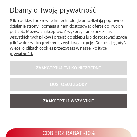
Dbamy o Twoją prywatność
Pliki cookies i pokrewne im technologie umożliwiają poprawne
działanie strony i pomagają nam dostosować ofertę do Twoich
potrzeb. Możesz zaakceptować wykorzystanie przez nas
wszystkich tych plików i przejść do sklepu lub dostosować użycie
plików do swoich preferencji, wybierając opcję "Dostosuj zgody".
Więcej o plikach cookies przeczytasz w naszej Polityce
Torebka skórzana serce Heartly Cow Kremowa
prywatności.
ZAAKCEPTUJ TYLKO NIEZBĘDNE
249,00 zł
DOSTOSUJ ZGODY
POWIADOM O DOSTĘPNOŚCI
ZAAKCEPTUJ WSZYSTKIE
1
2
3
4
5
«
»