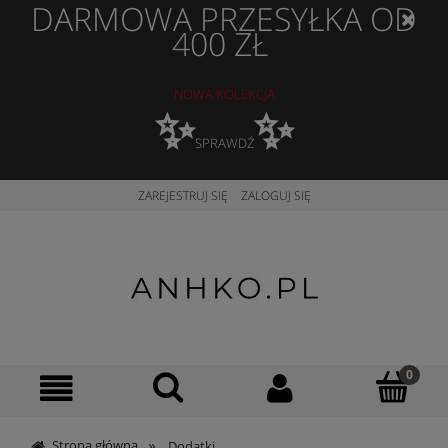
DARMOWA PRZESYŁKA OD
400 ZŁ
NOWA KOLEKCJA
✨
✨
SPRAWDŹ
ZAREJESTRUJ SIĘ
ZALOGUJ SIĘ
»
Strona główna
Dodatki