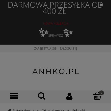
DARMOWA PRZESYŁKA OD
400 ZŁ
NOWA KOLEKCJA
✨
✨
SPRAWDŹ
ZAREJESTRUJ SIĘ
ZALOGUJ SIĘ
»
»
Strona główna
Odzież damska
Sukienki