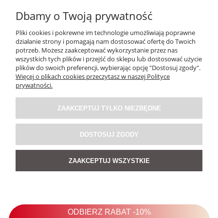
Dbamy o Twoją prywatność
Pliki cookies i pokrewne im technologie umożliwiają poprawne
działanie strony i pomagają nam dostosować ofertę do Twoich
potrzeb. Możesz zaakceptować wykorzystanie przez nas
wszystkich tych plików i przejść do sklepu lub dostosować użycie
plików do swoich preferencji, wybierając opcję "Dostosuj zgody".
Więcej o plikach cookies przeczytasz w naszej Polityce
prywatności.
ZAAKCEPTUJ TYLKO NIEZBĘDNE
DOSTOSUJ ZGODY
Sukienka Dzianinowa Vestido Beżowa
ZAAKCEPTUJ WSZYSTKIE
5.0
149,50 zł
Cena regularna:
299,00 zł