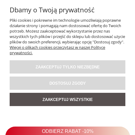
Dbamy o Twoją prywatność
Pliki cookies i pokrewne im technologie umożliwiają poprawne
działanie strony i pomagają nam dostosować ofertę do Twoich
potrzeb. Możesz zaakceptować wykorzystanie przez nas
wszystkich tych plików i przejść do sklepu lub dostosować użycie
plików do swoich preferencji, wybierając opcję "Dostosuj zgody".
Więcej o plikach cookies przeczytasz w naszej Polityce
Spodnie RelaxFit Jasnozielone
prywatności.
ZAAKCEPTUJ TYLKO NIEZBĘDNE
159,00 zł
DOSTOSUJ ZGODY
DO KOSZYKA
ZAAKCEPTUJ WSZYSTKIE
NOWOŚĆ