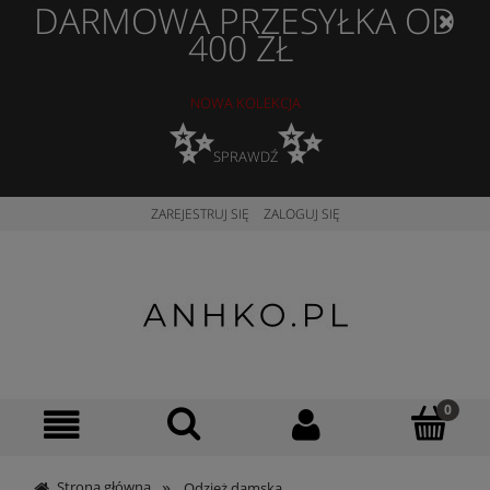
DARMOWA PRZESYŁKA OD
400 ZŁ
NOWA KOLEKCJA
✨
✨
SPRAWDŹ
ZAREJESTRUJ SIĘ
ZALOGUJ SIĘ
»
Strona główna
Odzież damska