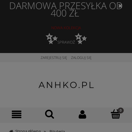
DARMOWA PRZESYŁKA OD
400 ZŁ
NOWA KOLEKCJA
✨
✨
SPRAWDŹ
ZAREJESTRUJ SIĘ
ZALOGUJ SIĘ
»
Strona główna
Biżuteria