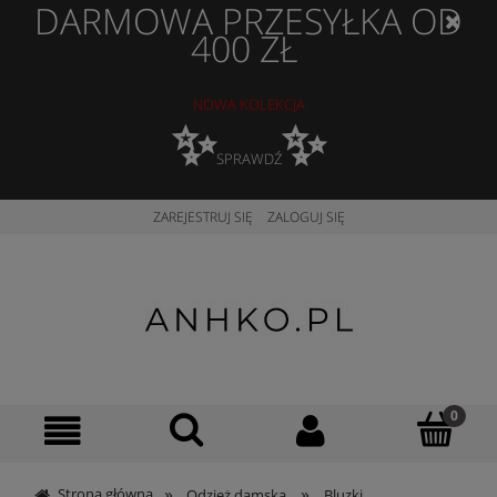
DARMOWA PRZESYŁKA OD
400 ZŁ
NOWA KOLEKCJA
✨
✨
SPRAWDŹ
ZAREJESTRUJ SIĘ
ZALOGUJ SIĘ
»
»
Strona główna
Odzież damska
Bluzki