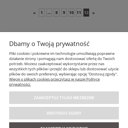
1
...
8
9
10
11
12
«
»
Dbamy o Twoją prywatność
Pliki cookies i pokrewne im technologie umożliwiają poprawne
działanie strony i pomagają nam dostosować ofertę do Twoich
potrzeb. Możesz zaakceptować wykorzystanie przez nas
OBSŁUGA KLIENTA
wszystkich tych plików i przejść do sklepu lub dostosować użycie
plików do swoich preferencji, wybierając opcję "Dostosuj zgody".
Więcej o plikach cookies przeczytasz w naszej Polityce
prywatności.
O NAS / INFORMACJE
ZAAKCEPTUJ TYLKO NIEZBĘDNE
MOJE KONTO
DOSTOSUJ ZGODY
SOCIAL MEDIA