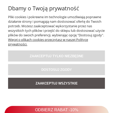
Dbamy o Twoją prywatność
Pliki cookies i pokrewne im technologie umożliwiają poprawne
działanie strony i pomagają nam dostosować ofertę do Twoich
potrzeb. Możesz zaakceptować wykorzystanie przez nas
wszystkich tych plików i przejść do sklepu lub dostosować użycie
plików do swoich preferencji, wybierając opcję "Dostosuj zgody".
Więcej o plikach cookies przeczytasz w naszej Polityce
Bluzka Juan Grey
prywatności.
5.0
ZAAKCEPTUJ TYLKO NIEZBĘDNE
209,00 zł
DOSTOSUJ ZGODY
POWIADOM O DOSTĘPNOŚCI
ZAAKCEPTUJ WSZYSTKIE
NOWOŚĆ