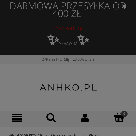
DARMOWA PRZESYŁKA OD
400 ZŁ
NOWA KOLEKCJA
✨
✨
SPRAWDŹ
ZAREJESTRUJ SIĘ
ZALOGUJ SIĘ
»
»
Strona główna
Odzież damska
Bluzki