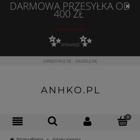
DARMOWA PRZESYŁKA OD
400 ZŁ
NOWA KOLEKCJA
✨
✨
SPRAWDŹ
ZAREJESTRUJ SIĘ
ZALOGUJ SIĘ
»
Strona główna
Odzież damska