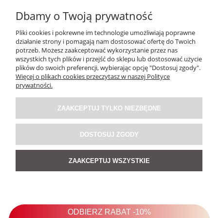
Dbamy o Twoją prywatność
Pliki cookies i pokrewne im technologie umożliwiają poprawne
działanie strony i pomagają nam dostosować ofertę do Twoich
potrzeb. Możesz zaakceptować wykorzystanie przez nas
wszystkich tych plików i przejść do sklepu lub dostosować użycie
plików do swoich preferencji, wybierając opcję "Dostosuj zgody".
Więcej o plikach cookies przeczytasz w naszej Polityce
Lniane spodnie Paroma Ciemnobrązowe
prywatności.
5.0
ZAAKCEPTUJ TYLKO NIEZBĘDNE
199,00 zł
DOSTOSUJ ZGODY
POWIADOM O DOSTĘPNOŚCI
ZAAKCEPTUJ WSZYSTKIE
NOWOŚĆ