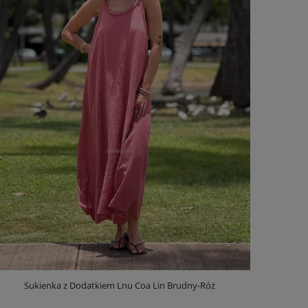
Sukienka z Dodatkiem Lnu Coa Lin Brudny-Róż