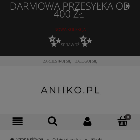
DARMOWA PRZESYŁKA OD
400 ZŁ
NOWA KOLEKCJA
✨
✨
SPRAWDŹ
ZAREJESTRUJ SIĘ
ZALOGUJ SIĘ
»
»
Strona główna
Odzież damska
Bluzki