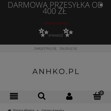
DARMOWA PRZESYŁKA OD
400 ZŁ
NOWA KOLEKCJA
✨
✨
SPRAWDŹ
ZAREJESTRUJ SIĘ
ZALOGUJ SIĘ
»
Strona główna
Odzież damska