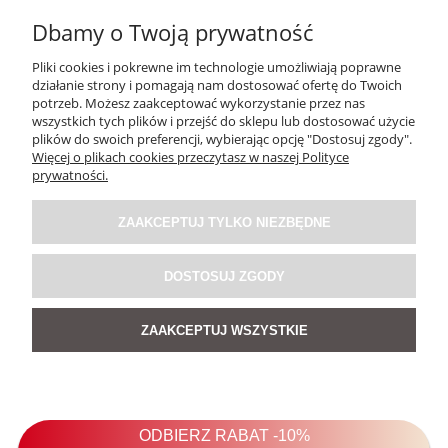
231,57 zł
Dbamy o Twoją prywatność
Cena regularna:
279,00 zł
Pliki cookies i pokrewne im technologie umożliwiają poprawne
Najniższa cena:
279,00 zł
działanie strony i pomagają nam dostosować ofertę do Twoich
potrzeb. Możesz zaakceptować wykorzystanie przez nas
wszystkich tych plików i przejść do sklepu lub dostosować użycie
DO KOSZYKA
plików do swoich preferencji, wybierając opcję "Dostosuj zgody".
Więcej o plikach cookies przeczytasz w naszej Polityce
prywatności.
PROMOCJA
ZAAKCEPTUJ TYLKO NIEZBĘDNE
DOSTOSUJ ZGODY
ZAAKCEPTUJ WSZYSTKIE