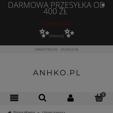
DARMOWA PRZESYŁKA OD
400 ZŁ
NOWA KOLEKCJA
✨
✨
SPRAWDŹ
ZAREJESTRUJ SIĘ
ZALOGUJ SIĘ
»
Strona główna
Odzież damska