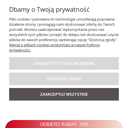
Dbamy o Twoją prywatność
Pliki cookies i pokrewne im technologie umożliwiają poprawne
działanie strony i pomagają nam dostosować ofertę do Twoich
potrzeb. Możesz zaakceptować wykorzystanie przez nas
wszystkich tych plików i przejść do sklepu lub dostosować użycie
plików do swoich preferencji, wybierając opcję "Dostosuj zgody".
Więcej o plikach cookies przeczytasz w naszej Polityce
prywatności.
Sweter Cover Candy Beżowy
ZAAKCEPTUJ TYLKO NIEZBĘDNE
5.0
139,00 zł
DOSTOSUJ ZGODY
ZAAKCEPTUJ WSZYSTKIE
DO KOSZYKA