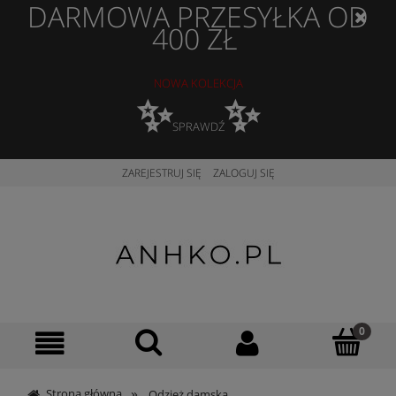
DARMOWA PRZESYŁKA OD
400 ZŁ
NOWA KOLEKCJA
✨
✨
SPRAWDŹ
ZAREJESTRUJ SIĘ
ZALOGUJ SIĘ
»
Strona główna
Odzież damska