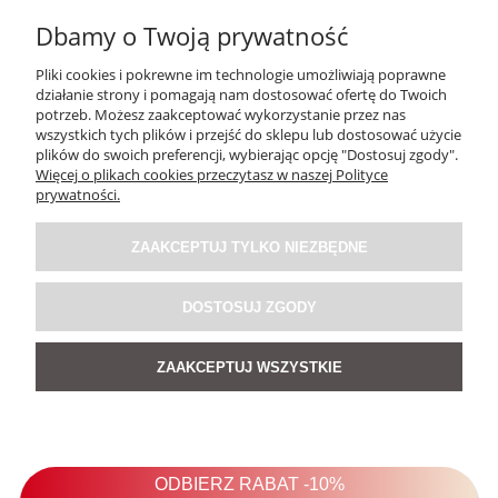
Dbamy o Twoją prywatność
Pliki cookies i pokrewne im technologie umożliwiają poprawne
działanie strony i pomagają nam dostosować ofertę do Twoich
potrzeb. Możesz zaakceptować wykorzystanie przez nas
wszystkich tych plików i przejść do sklepu lub dostosować użycie
plików do swoich preferencji, wybierając opcję "Dostosuj zgody".
Więcej o plikach cookies przeczytasz w naszej Polityce
Sukienka Lniana Blush Haven Baby Blue
prywatności.
ZAAKCEPTUJ TYLKO NIEZBĘDNE
199,00 zł
DOSTOSUJ ZGODY
DO KOSZYKA
ZAAKCEPTUJ WSZYSTKIE
NOWOŚĆ