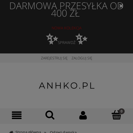
DARMOWA PRZESYŁKA OD
400 ZŁ
NOWA KOLEKCJA
✨
✨
SPRAWDŹ
ZAREJESTRUJ SIĘ
ZALOGUJ SIĘ
»
Strona główna
Odzież damska