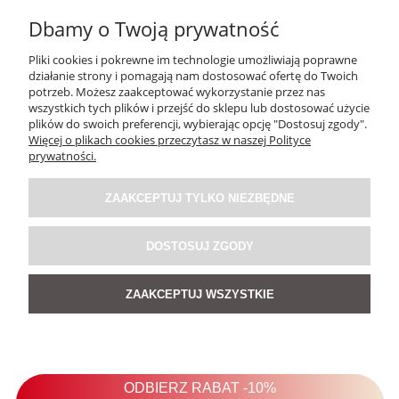
Dbamy o Twoją prywatność
Pliki cookies i pokrewne im technologie umożliwiają poprawne
działanie strony i pomagają nam dostosować ofertę do Twoich
potrzeb. Możesz zaakceptować wykorzystanie przez nas
wszystkich tych plików i przejść do sklepu lub dostosować użycie
plików do swoich preferencji, wybierając opcję "Dostosuj zgody".
Więcej o plikach cookies przeczytasz w naszej Polityce
Sukienka Lniana Blush Haven Baby Blue
prywatności.
ZAAKCEPTUJ TYLKO NIEZBĘDNE
199,00 zł
DOSTOSUJ ZGODY
DO KOSZYKA
ZAAKCEPTUJ WSZYSTKIE
NOWOŚĆ