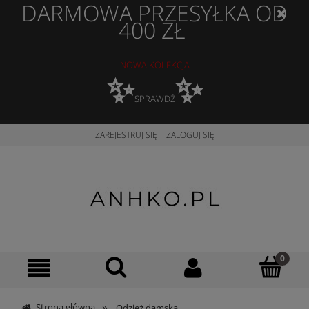
DARMOWA PRZESYŁKA OD
400 ZŁ
NOWA KOLEKCJA
✨
✨
SPRAWDŹ
ZAREJESTRUJ SIĘ
ZALOGUJ SIĘ
»
Strona główna
Odzież damska