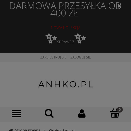
DARMOWA PRZESYŁKA OD
400 ZŁ
NOWA KOLEKCJA
✨
✨
SPRAWDŹ
ZAREJESTRUJ SIĘ
ZALOGUJ SIĘ
»
Strona główna
Odzież damska