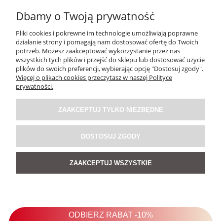
Dbamy o Twoją prywatność
Pliki cookies i pokrewne im technologie umożliwiają poprawne
działanie strony i pomagają nam dostosować ofertę do Twoich
potrzeb. Możesz zaakceptować wykorzystanie przez nas
wszystkich tych plików i przejść do sklepu lub dostosować użycie
plików do swoich preferencji, wybierając opcję "Dostosuj zgody".
Więcej o plikach cookies przeczytasz w naszej Polityce
prywatności.
ZAAKCEPTUJ TYLKO NIEZBĘDNE
DOSTOSUJ ZGODY
ZAAKCEPTUJ WSZYSTKIE
Kurtka z Eko-Skóry Kavress Czarny
5.0
439,00 zł