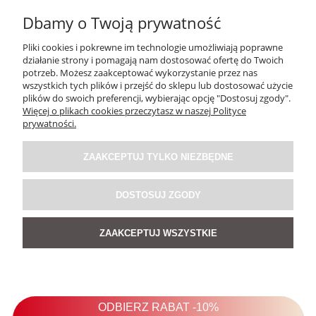
Dbamy o Twoją prywatność
Pliki cookies i pokrewne im technologie umożliwiają poprawne
działanie strony i pomagają nam dostosować ofertę do Twoich
potrzeb. Możesz zaakceptować wykorzystanie przez nas
wszystkich tych plików i przejść do sklepu lub dostosować użycie
plików do swoich preferencji, wybierając opcję "Dostosuj zgody".
Więcej o plikach cookies przeczytasz w naszej Polityce
Bluzka Vel Ora Khaki
prywatności.
ZAAKCEPTUJ TYLKO NIEZBĘDNE
99,00 zł
DOSTOSUJ ZGODY
DO KOSZYKA
ZAAKCEPTUJ WSZYSTKIE
NOWOŚĆ