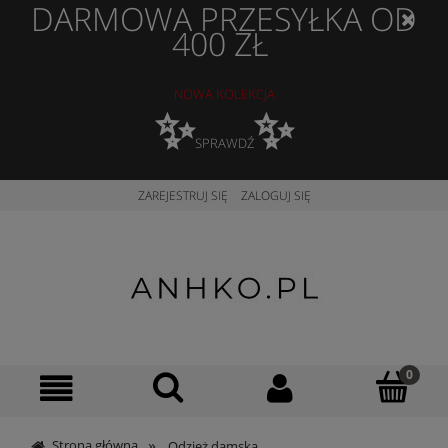
DARMOWA PRZESYŁKA OD
400 ZŁ
NOWA KOLEKCJA
✨
✨
SPRAWDŹ
ZAREJESTRUJ SIĘ
ZALOGUJ SIĘ
»
Strona główna
Odzież damska