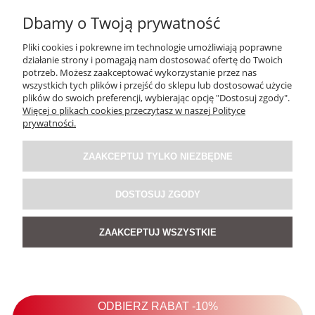
Dbamy o Twoją prywatność
Pliki cookies i pokrewne im technologie umożliwiają poprawne
działanie strony i pomagają nam dostosować ofertę do Twoich
potrzeb. Możesz zaakceptować wykorzystanie przez nas
wszystkich tych plików i przejść do sklepu lub dostosować użycie
plików do swoich preferencji, wybierając opcję "Dostosuj zgody".
Więcej o plikach cookies przeczytasz w naszej Polityce
prywatności.
Bluzka Katies Taupe
ZAAKCEPTUJ TYLKO NIEZBĘDNE
139,00 zł
DOSTOSUJ ZGODY
ZAAKCEPTUJ WSZYSTKIE
DO KOSZYKA