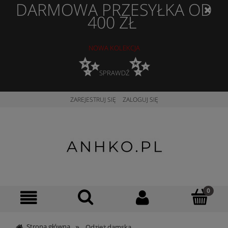
DARMOWA PRZESYŁKA OD
400 ZŁ
NOWA KOLEKCJA
✨
✨
SPRAWDŹ
ZAREJESTRUJ SIĘ
ZALOGUJ SIĘ
»
Strona główna
Odzież damska