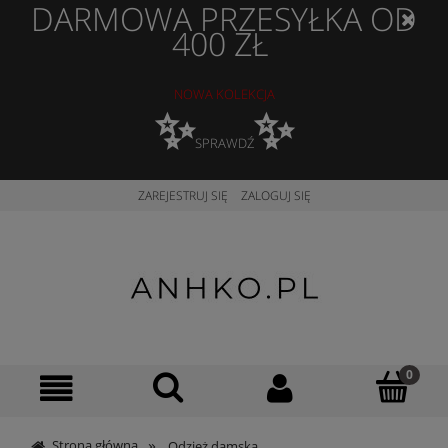
DARMOWA PRZESYŁKA OD
400 ZŁ
NOWA KOLEKCJA
✨
✨
SPRAWDŹ
ZAREJESTRUJ SIĘ
ZALOGUJ SIĘ
»
Strona główna
Odzież damska