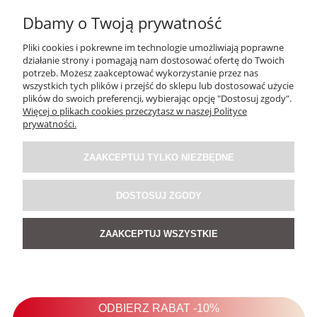
Dbamy o Twoją prywatność
Pliki cookies i pokrewne im technologie umożliwiają poprawne
działanie strony i pomagają nam dostosować ofertę do Twoich
potrzeb. Możesz zaakceptować wykorzystanie przez nas
wszystkich tych plików i przejść do sklepu lub dostosować użycie
plików do swoich preferencji, wybierając opcję "Dostosuj zgody".
Więcej o plikach cookies przeczytasz w naszej Polityce
prywatności.
Bluzka Katies Taupe
ZAAKCEPTUJ TYLKO NIEZBĘDNE
139,00 zł
DOSTOSUJ ZGODY
ZAAKCEPTUJ WSZYSTKIE
DO KOSZYKA