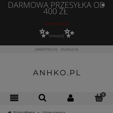
DARMOWA PRZESYŁKA OD
400 ZŁ
NOWA KOLEKCJA
✨
✨
SPRAWDŹ
ZAREJESTRUJ SIĘ
ZALOGUJ SIĘ
»
Strona główna
Odzież damska