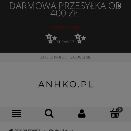
DARMOWA PRZESYŁKA OD
400 ZŁ
NOWA KOLEKCJA
✨
✨
SPRAWDŹ
ZAREJESTRUJ SIĘ
ZALOGUJ SIĘ
»
Strona główna
Odzież damska