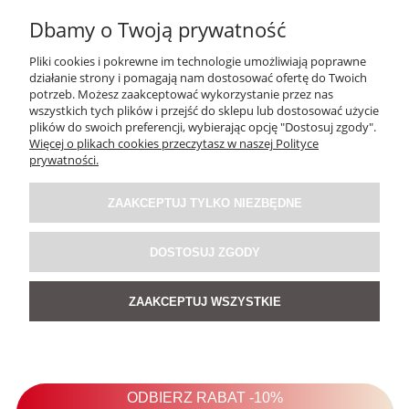
231,57 zł
Dbamy o Twoją prywatność
Cena regularna:
279,00 zł
Pliki cookies i pokrewne im technologie umożliwiają poprawne
Najniższa cena:
279,00 zł
działanie strony i pomagają nam dostosować ofertę do Twoich
potrzeb. Możesz zaakceptować wykorzystanie przez nas
wszystkich tych plików i przejść do sklepu lub dostosować użycie
DO KOSZYKA
plików do swoich preferencji, wybierając opcję "Dostosuj zgody".
Więcej o plikach cookies przeczytasz w naszej Polityce
prywatności.
PROMOCJA
ZAAKCEPTUJ TYLKO NIEZBĘDNE
DOSTOSUJ ZGODY
ZAAKCEPTUJ WSZYSTKIE