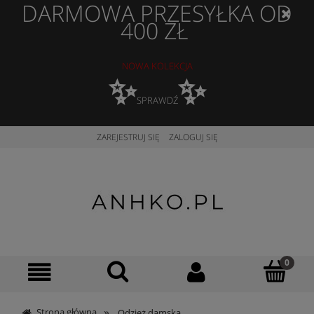
DARMOWA PRZESYŁKA OD
400 ZŁ
NOWA KOLEKCJA
✨
✨
SPRAWDŹ
ZAREJESTRUJ SIĘ
ZALOGUJ SIĘ
»
Strona główna
Odzież damska