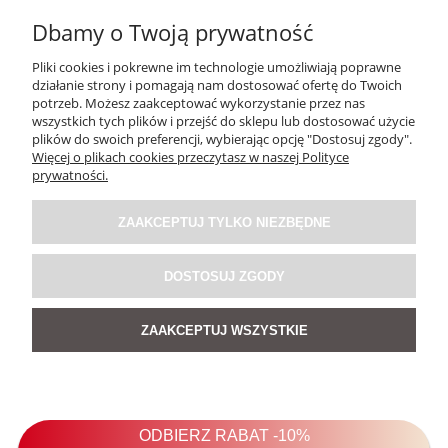
Dbamy o Twoją prywatność
Pliki cookies i pokrewne im technologie umożliwiają poprawne
działanie strony i pomagają nam dostosować ofertę do Twoich
potrzeb. Możesz zaakceptować wykorzystanie przez nas
wszystkich tych plików i przejść do sklepu lub dostosować użycie
plików do swoich preferencji, wybierając opcję "Dostosuj zgody".
Więcej o plikach cookies przeczytasz w naszej Polityce
Sukienka Hav En Brązowa
prywatności.
ZAAKCEPTUJ TYLKO NIEZBĘDNE
189,00 zł
DOSTOSUJ ZGODY
DO KOSZYKA
ZAAKCEPTUJ WSZYSTKIE
NOWOŚĆ